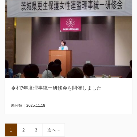
令和7年度理事統一研修会を開催しました
未分類
|
2025.11.18
1
2
3
次へ »