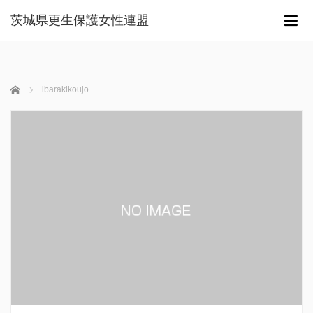
茨城県更生保護女性連盟
m
ホーム
ibarakikoujo