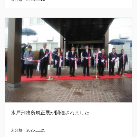
水戸刑務所矯正展が開催されました
未分類
|
2025.11.25