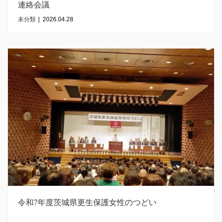
連絡会議
未分類
|
2026.04.28
令和7年度茨城県更生保護女性のつどい